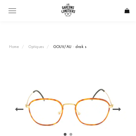
Skip
to
content
Home
Optiques
GOUV/AU · drak s