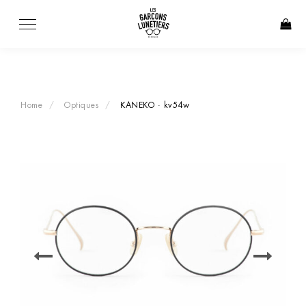
Skip
to
content
Home
Optiques
KANEKO · kv54w