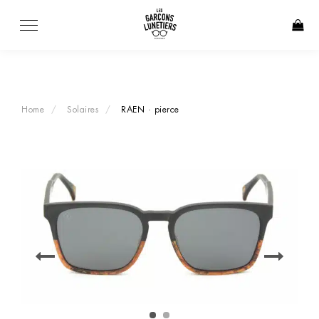
Skip
to
content
Home
Solaires
RAEN · pierce