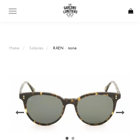
Skip
to
content
Home
Solaires
RAEN · norie