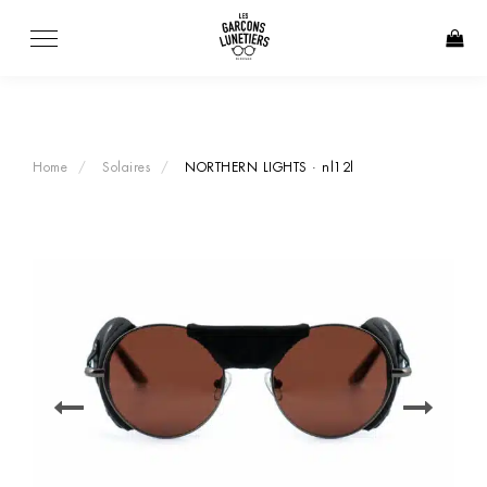
Skip
to
content
Home
Solaires
NORTHERN LIGHTS · nl12l