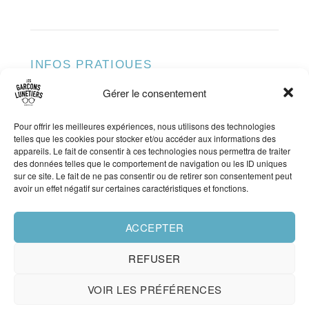
INFOS PRATIQUES
Gérer le consentement
ADRESSE
79 Rue du Pas-Saint-Georges 33000 Bordeaux
TÉLÉPHONE
Pour offrir les meilleures expériences, nous utilisons des technologies
05 56 81 69 14
telles que les cookies pour stocker et/ou accéder aux informations des
HORAIRES
appareils. Le fait de consentir à ces technologies nous permettra de traiter
Lundi : 14h30 – 19h30 Mardi – Samedi : 10h30 –
des données telles que le comportement de navigation ou les ID uniques
sur ce site. Le fait de ne pas consentir ou de retirer son consentement peut
19h30
Sans interruption
avoir un effet négatif sur certaines caractéristiques et fonctions.
ACCEPTER
© 2026 Les Garçons Lunetiers — Tous droits réservés
Mentions légales
REFUSER
0
·
VOIR LES PRÉFÉRENCES
Politique de confidentialité