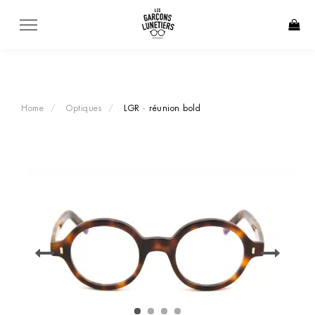
Skip
to
content
Home
Optiques
LGR · réunion bold