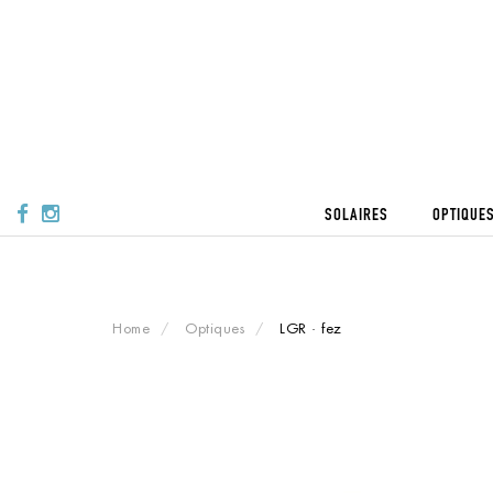
Skip
to
content
SOLAIRES
OPTIQUE
Home
Optiques
LGR · fez