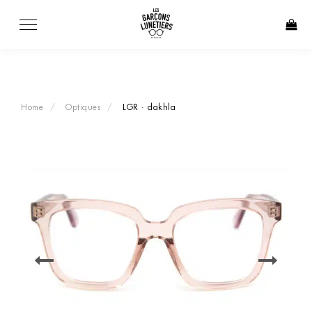
Skip
to
content
Home
Optiques
LGR · dakhla