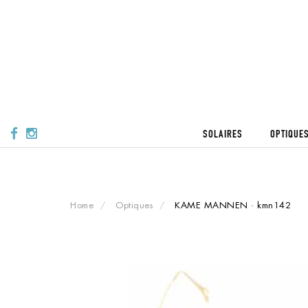
Skip
to
content
SOLAIRES
OPTIQUE
Home
Optiques
KAME MANNEN · kmn142