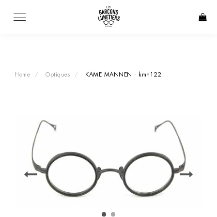
Skip
to
content
Home
Optiques
KAME MANNEN · kmn122