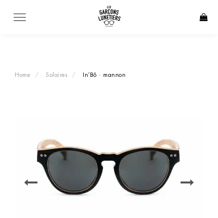
Skip
to
content
Home
Solaires
In’Bô · mannon