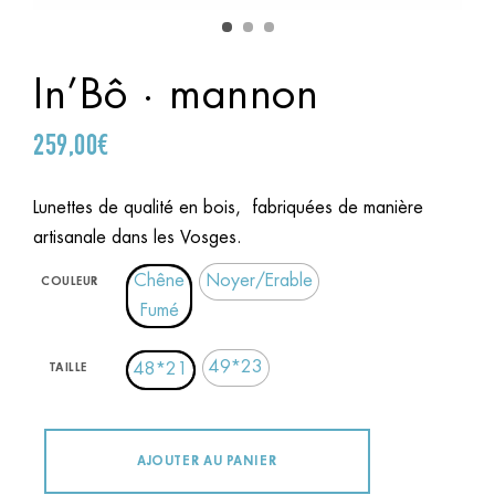
In’Bô · mannon
259,00
€
Lunettes de qualité en bois, fabriquées de manière
artisanale dans les Vosges.
Chêne
Noyer/Erable
COULEUR
Fumé
49*23
48*21
TAILLE
AJOUTER AU PANIER