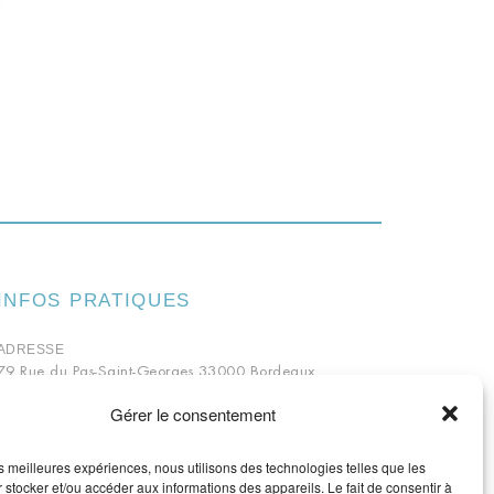
INFOS PRATIQUES
ADRESSE
79 Rue du Pas-Saint-Georges 33000 Bordeaux
TÉLÉPHONE
Gérer le consentement
05 56 81 69 14
HORAIRES
Lundi : 14h30 – 19h30 Mardi – Samedi : 10h30
les meilleures expériences, nous utilisons des technologies telles que les
– 19h30
Sans interruption
 stocker et/ou accéder aux informations des appareils. Le fait de consentir à