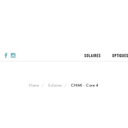
Skip
to
content
SOLAIRES
OPTIQUE
Home
Solaires
CHIMI · Core 4