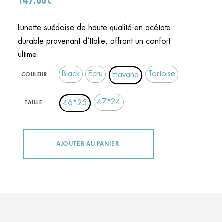
Lunette suédoise de haute qualité en acétate
durable provenant d’Italie, offrant un confort
ultime.
Black
Ecru
Tortoise
Havana
COULEUR
47*24
46*25
TAILLE
AJOUTER AU PANIER