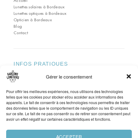
Accueil
Lunettes solaires à Bordeaux
Lunettes optiques à Bordeaux
Opticien à Bordeaux
Blog
Contact
INFOS PRATIQUES
Gérer le consentement
ADRESSE
79 Rue du Pas-Saint-Georges 33000 Bordeaux
TÉLÉPHONE
Pour offrir les meilleures expériences, nous utilisons des technologies
05 56 81 69 14
telles que les cookies pour stocker et/ou accéder aux informations des
HORAIRES
appareils. Le fait de consentir à ces technologies nous permettra de traiter
Lundi : 14h30 – 19h30 Mardi – Samedi : 10h30 –
des données telles que le comportement de navigation ou les ID uniques
19h30
Sans interruption
sur ce site. Le fait de ne pas consentir ou de retirer son consentement peut
avoir un effet négatif sur certaines caractéristiques et fonctions.
ACCEPTER